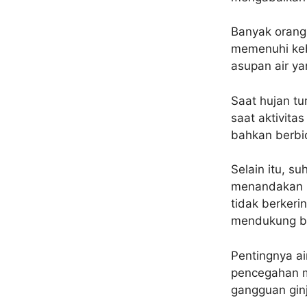
Banyak orang
memenuhi keb
asupan air ya
Saat hujan tu
saat aktivitas
bahkan berbi
Selain itu, s
menandakan b
tidak berkeri
mendukung be
Pentingnya a
pencegahan ma
gangguan ginj