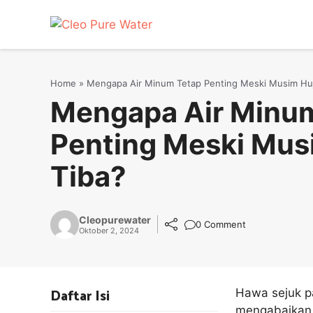
Langsung
ke
isi
Home
»
Mengapa Air Minum Tetap Penting Meski Musim Huj
Mengapa Air Minu
Penting Meski Mus
Tiba?
Cleopurewater
0 Comment
Oktober 2, 2024
Daftar Isi
Hawa sejuk p
mengabaikan 