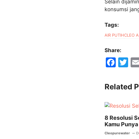
Selain dijami
konsumsi jan
Tags:
AIR PUTIH
CLEO A
Share:
F
T
a
w
c
itt
Related P
e
er
b
o
8 Resolusi S
o
Kamu Punya 
k
Cleopurewater
D