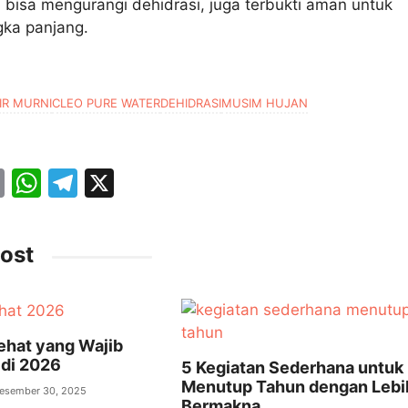
n bisa mengurangi dehidrasi, juga terbukti aman untuk
gka panjang.
IR MURNI
CLEO PURE WATER
DEHIDRASI
MUSIM HUJAN
E
W
T
X
m
h
el
ai
at
e
ost
l
s
gr
A
a
p
m
ehat yang Wajib
p
di 2026
5 Kegiatan Sederhana untuk
Menutup Tahun dengan Lebi
esember 30, 2025
Bermakna