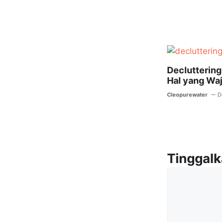
Decluttering 
Hal yang Wa
Cleopurewater
D
Tinggal
Komentar