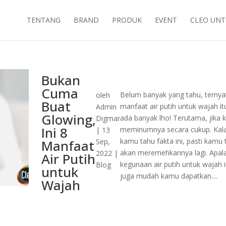
TENTANG
BRAND
PRODUK
EVENT
CLEO UNT
Bukan
Cuma
Belum banyak yang tahu, ternya
oleh
Buat
manfaat air putih untuk wajah it
Admin
Glowing,
ada banyak lho! Terutama, jika
Digmar
Ini 8
meminumnya secara cukup. Kal
|
13
kamu tahu fakta ini, pasti kamu 
Manfaat
Sep,
akan meremehkannya lagi. Apala
2022
|
Air Putih
kegunaan air putih untuk wajah i
Blog
untuk
juga mudah kamu dapatkan....
Wajah