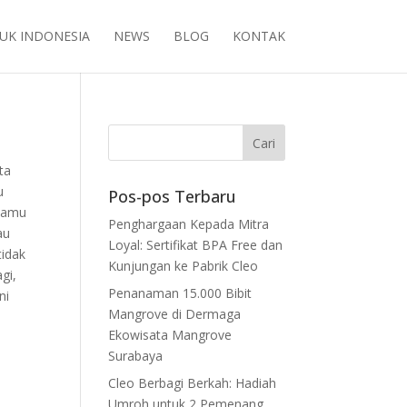
UK INDONESIA
NEWS
BLOG
KONTAK
ta
u
Pos-pos Terbaru
 kamu
Penghargaan Kepada Mitra
au
Loyal: Sertifikat BPA Free dan
tidak
Kunjungan ke Pabrik Cleo
gi,
Penanaman 15.000 Bibit
ni
Mangrove di Dermaga
Ekowisata Mangrove
Surabaya
Cleo Berbagi Berkah: Hadiah
Umroh untuk 2 Pemenang