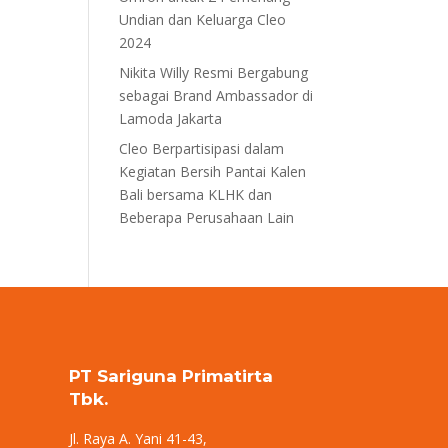
Undian dan Keluarga Cleo
2024
Nikita Willy Resmi Bergabung
sebagai Brand Ambassador di
Lamoda Jakarta
Cleo Berpartisipasi dalam
Kegiatan Bersih Pantai Kalen
Bali bersama KLHK dan
Beberapa Perusahaan Lain
PT Sariguna Primatirta
Tbk.
Jl. Raya A. Yani 41-43,