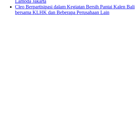
Lamoda Jakarta
Cleo Berpartisipasi dalam Kegiatan Bersih Pantai Kalen Bali
bersama KLHK dan Beberapa Perusahaan Lain