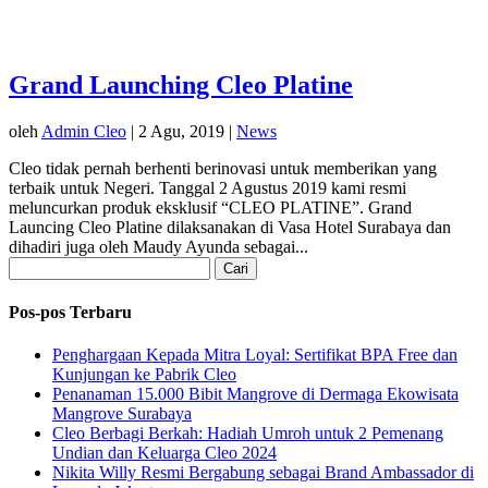
Grand Launching Cleo Platine
oleh
Admin Cleo
|
2 Agu, 2019
|
News
Cleo tidak pernah berhenti berinovasi untuk memberikan yang
terbaik untuk Negeri. Tanggal 2 Agustus 2019 kami resmi
meluncurkan produk eksklusif “CLEO PLATINE”. Grand
Launcing Cleo Platine dilaksanakan di Vasa Hotel Surabaya dan
dihadiri juga oleh Maudy Ayunda sebagai...
Cari
untuk:
Pos-pos Terbaru
Penghargaan Kepada Mitra Loyal: Sertifikat BPA Free dan
Kunjungan ke Pabrik Cleo
Penanaman 15.000 Bibit Mangrove di Dermaga Ekowisata
Mangrove Surabaya
Cleo Berbagi Berkah: Hadiah Umroh untuk 2 Pemenang
Undian dan Keluarga Cleo 2024
Nikita Willy Resmi Bergabung sebagai Brand Ambassador di