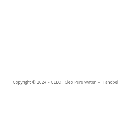
ng Cleo
Event Cleo
Kontak Cleo
r Plant
Copyright © 2024 – CLEO . Cleo Pure Water – Tanobel