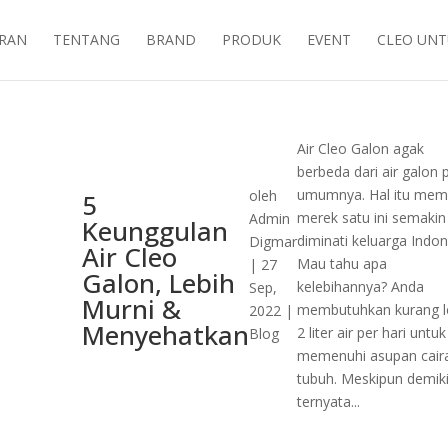
ARAN
TENTANG
BRAND
PRODUK
EVENT
CLEO UNT
Air Cleo Galon agak
berbeda dari air galon 
umumnya. Hal itu mem
oleh
5
merek satu ini semakin
Admin
Keunggulan
diminati keluarga Indon
Digmar
Air Cleo
Mau tahu apa
|
27
Galon, Lebih
kelebihannya? Anda
Sep,
Murni &
membutuhkan kurang l
2022
|
Menyehatkan
2 liter air per hari untuk
Blog
memenuhi asupan cair
tubuh. Meskipun demik
ternyata...