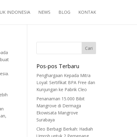
UK INDONESIA
NEWS
BLOG
KONTAK
pada
buat
Pos-pos Terbaru
esia.
Penghargaan Kepada Mitra
Loyal: Sertifikat BPA Free dan
Kunjungan ke Pabrik Cleo
ebih
Penanaman 15.000 Bibit
Mangrove di Dermaga
an
Ekowisata Mangrove
ian,
Surabaya
Cleo Berbagi Berkah: Hadiah
Umroh untuk 2 Pemenang