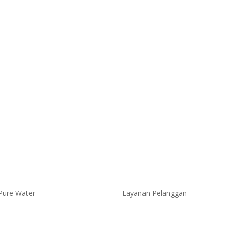
Pure Water
Layanan Pelanggan
k Cleo
Brand
Investor
Press & Media