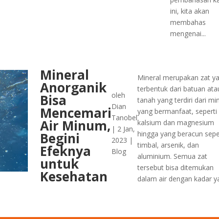
ini, kita akan
membahas
mengenai...
Mineral
Mineral merupakan zat y
Anorganik
terbentuk dari batuan ata
oleh
Bisa
tanah yang terdiri dari mi
Dian
Mencemari
yang bermanfaat, seperti
Tanobel
Air Minum,
kalsium dan magnesium
|
2 Jan,
hingga yang beracun sepe
Begini
2023
|
timbal, arsenik, dan
Efeknya
Blog
aluminium. Semua zat
untuk
tersebut bisa ditemukan
Kesehatan
dalam air dengan kadar ya