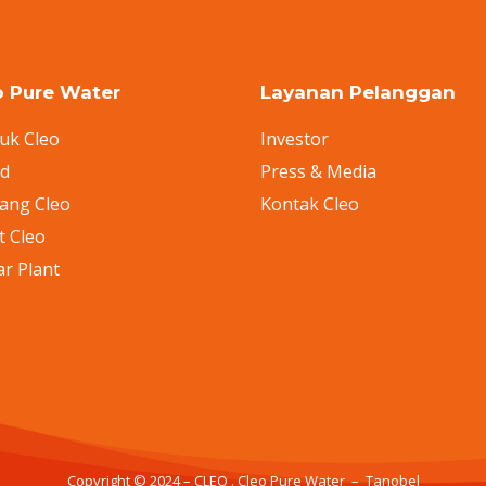
o Pure Water
Layanan Pelanggan
uk Cleo
Investor
nd
Press & Media
ang Cleo
Kontak Cleo
t Cleo
ar Plant
Copyright © 2024 – CLEO . Cleo Pure Water – Tanobel