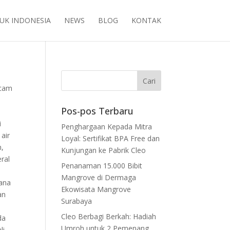
UK INDONESIA
NEWS
BLOG
KONTAK
cam
Pos-pos Terbaru
i
Penghargaan Kepada Mitra
air
Loyal: Sertifikat BPA Free dan
n,
Kunjungan ke Pabrik Cleo
ral
Penanaman 15.000 Bibit
Mangrove di Dermaga
ana
Ekowisata Mangrove
an
Surabaya
Cleo Berbagi Berkah: Hadiah
da
Umroh untuk 2 Pemenang
li