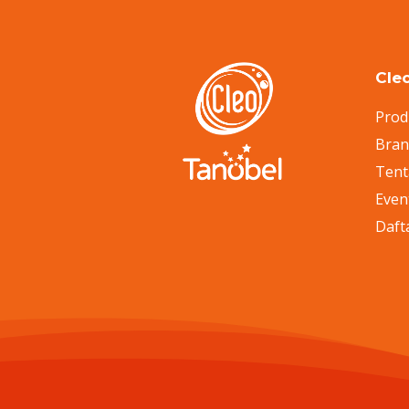
Cle
Prod
Bra
Tent
Even
Daft