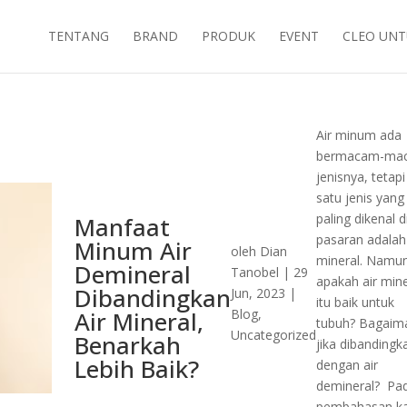
TENTANG
BRAND
PRODUK
EVENT
CLEO UNT
Air minum ada
bermacam-ma
jenisnya, tetapi
satu jenis yang
paling dikenal d
Manfaat
pasaran adalah 
Minum Air
oleh
Dian
mineral. Namu
Demineral
Tanobel
|
29
apakah air mine
Dibandingkan
Jun, 2023
|
itu baik untuk
Air Mineral,
Blog
,
tubuh? Bagaim
Uncategorized
Benarkah
jika dibandingk
Lebih Baik?
dengan air
demineral? Pa
pembahasan ka