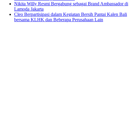
Nikita Willy Resmi Bergabung sebagai Brand Ambassador di
Lamoda Jakarta
Cleo Berpartisipasi dalam Kegiatan Bersih Pantai Kalen Bali
bersama KLHK dan Beberapa Perusahaan Lain