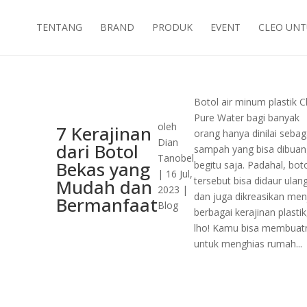
TENTANG
BRAND
PRODUK
EVENT
CLEO UNT
Botol air minum plastik C
Pure Water bagi banyak
oleh
7 Kerajinan
orang hanya dinilai sebag
Dian
dari Botol
sampah yang bisa dibua
Tanobel
Bekas yang
begitu saja. Padahal, bot
|
16 Jul,
tersebut bisa didaur ulan
Mudah dan
2023
|
dan juga dikreasikan men
Bermanfaat
Blog
berbagai kerajinan plastik
lho! Kamu bisa membuat
untuk menghias rumah...