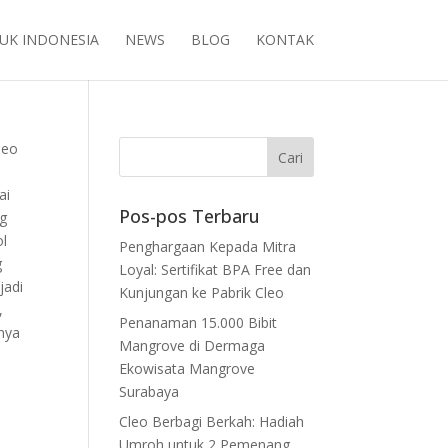
UK INDONESIA
NEWS
BLOG
KONTAK
leo
ai
Pos-pos Terbaru
ng
ol
Penghargaan Kepada Mitra
g
Loyal: Sertifikat BPA Free dan
jadi
Kunjungan ke Pabrik Cleo
,
Penanaman 15.000 Bibit
nya
Mangrove di Dermaga
Ekowisata Mangrove
Surabaya
Cleo Berbagi Berkah: Hadiah
Umroh untuk 2 Pemenang