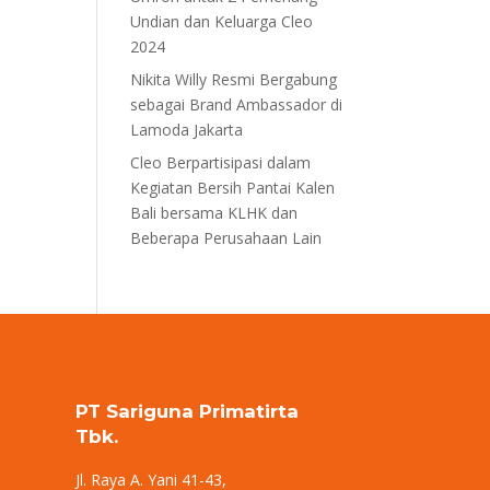
Undian dan Keluarga Cleo
2024
Nikita Willy Resmi Bergabung
sebagai Brand Ambassador di
Lamoda Jakarta
Cleo Berpartisipasi dalam
Kegiatan Bersih Pantai Kalen
Bali bersama KLHK dan
Beberapa Perusahaan Lain
PT Sariguna Primatirta
Tbk.
Jl. Raya A. Yani 41-43,