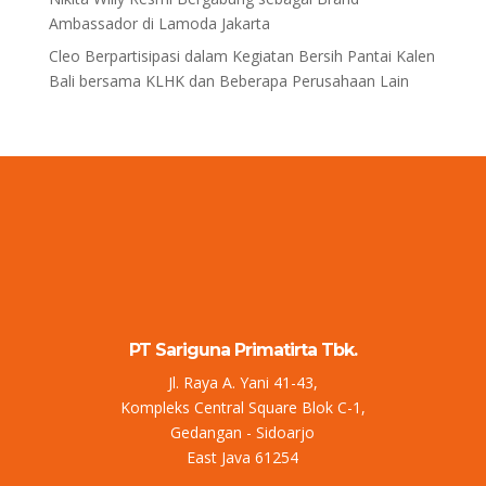
Ambassador di Lamoda Jakarta
Cleo Berpartisipasi dalam Kegiatan Bersih Pantai Kalen
Bali bersama KLHK dan Beberapa Perusahaan Lain
PT Sariguna Primatirta Tbk.
Jl. Raya A. Yani 41-43,
Kompleks Central Square Blok C-1,
Gedangan - Sidoarjo
East Java 61254