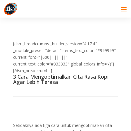
[dsm_breadcrumbs _builder_version=”4.17.4″
_module_preset=”default” items_text_color=”#999999″
current_font=”|600|||||||”
current_text_color=”#333333″ global_colors_info=”{}”]
[/dsm_breadcrumbs]
3 Cara Mengoptimalkan Cita Rasa Kopi
Agar Lebih Terasa
Setidaknya ada tiga cara untuk mengoptimalkan cita