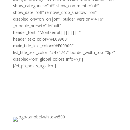
show_categories=”off” show_comments=”off”
show_date=”off” remove_drop_shadow=”on”
disabled_on=”on|on|on” _builder_version=”4.16″
_module_preset=”default”
header_font=”Montserrat||||||||”
header_text_color=”#E09900″
main_title_text_color=”#E09900″
list_title_text_color=”#474747″ border_width_top=”0px”
disabled=”on” global_colors_info=”{}”]
[/et_pb_posts_agsdcm]