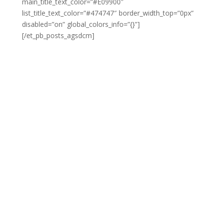
main_title_text_color=”#E09900″
list_title_text_color=”#474747″ border_width_top=”0px”
disabled=”on” global_colors_info=”{}”]
[/et_pb_posts_agsdcm]