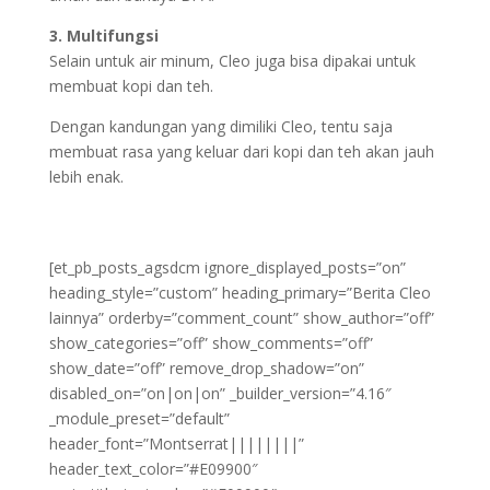
3. Multifungsi
Selain untuk air minum, Cleo juga bisa dipakai untuk
membuat kopi dan teh.
Dengan kandungan yang dimiliki Cleo, tentu saja
membuat rasa yang keluar dari kopi dan teh akan jauh
lebih enak.
[et_pb_posts_agsdcm ignore_displayed_posts=”on”
heading_style=”custom” heading_primary=”Berita Cleo
lainnya” orderby=”comment_count” show_author=”off”
show_categories=”off” show_comments=”off”
show_date=”off” remove_drop_shadow=”on”
disabled_on=”on|on|on” _builder_version=”4.16″
_module_preset=”default”
header_font=”Montserrat||||||||”
header_text_color=”#E09900″