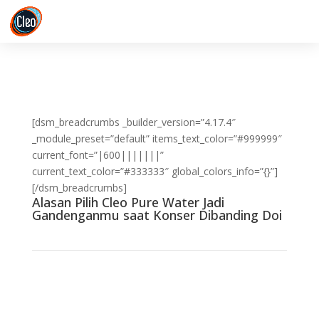
[dsm_breadcrumbs _builder_version=”4.17.4″
_module_preset=”default” items_text_color=”#999999″
current_font=”|600|||||||”
current_text_color=”#333333″ global_colors_info=”{}”]
[/dsm_breadcrumbs]
Alasan Pilih Cleo Pure Water Jadi
Gandenganmu saat Konser Dibanding Doi