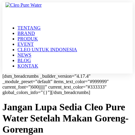
TENTANG
BRAND
PRODUK
EVENT
CLEO UNTUK INDONESIA
NEWS
BLOG
KONTAK
[dsm_breadcrumbs _builder_version=”4.17.4″
_module_preset=”default” items_text_color=”#999999″
current_font=”|600|||||||” current_text_color=”#333333″
global_colors_info=”{}”][/dsm_breadcrumbs]
Jangan Lupa Sedia Cleo Pure
Water Setelah Makan Goreng-
Gorengan