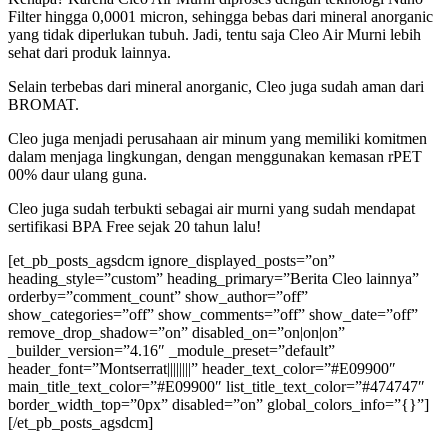
Filter hingga 0,0001 micron, sehingga bebas dari mineral anorganic
yang tidak diperlukan tubuh. Jadi, tentu saja Cleo Air Murni lebih
sehat dari produk lainnya.
Selain terbebas dari mineral anorganic, Cleo juga sudah aman dari
BROMAT.
Cleo juga menjadi perusahaan air minum yang memiliki komitmen
dalam menjaga lingkungan, dengan menggunakan kemasan rPET
00% daur ulang guna.
Cleo juga sudah terbukti sebagai air murni yang sudah mendapat
sertifikasi BPA Free sejak 20 tahun lalu!
[et_pb_posts_agsdcm ignore_displayed_posts=”on”
heading_style=”custom” heading_primary=”Berita Cleo lainnya”
orderby=”comment_count” show_author=”off”
show_categories=”off” show_comments=”off” show_date=”off”
remove_drop_shadow=”on” disabled_on=”on|on|on”
_builder_version=”4.16″ _module_preset=”default”
header_font=”Montserrat||||||||” header_text_color=”#E09900″
main_title_text_color=”#E09900″ list_title_text_color=”#474747″
border_width_top=”0px” disabled=”on” global_colors_info=”{}”]
[/et_pb_posts_agsdcm]