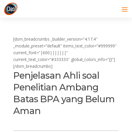
[dsm_breadcrumbs _builder_version=”4.17.4″
_module_preset=”default” items_text_color=”#999999″
current_font=”|600|||||||”
current_text_color=”#333333″ global_colors_info=”{}”]
[/dsm_breadcrumbs]
Penjelasan Ahli soal
Penelitian Ambang
Batas BPA yang Belum
Aman