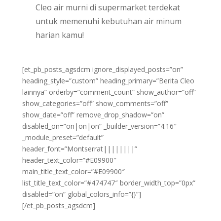
Cleo air murni di supermarket terdekat
untuk memenuhi kebutuhan air minum
harian kamu!
[et_pb_posts_agsdcm ignore_displayed_posts=”on”
heading_style=”custom” heading_primary=”Berita Cleo
lainnya” orderby=”comment_count” show_author=”off”
show_categories=”off” show_comments=”off”
show_date=”off” remove_drop_shadow=”on”
disabled_on=”on|on|on” _builder_version=”4.16″
_module_preset=”default”
header_font=”Montserrat||||||||”
header_text_color=”#E09900″
main_title_text_color=”#E09900″
list_title_text_color=”#474747″ border_width_top=”0px”
disabled=”on” global_colors_info=”{}”]
[/et_pb_posts_agsdcm]