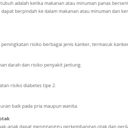
m tubuh adalah ketika makanan atau minuman panas berse
i dapat berpindah ke dalam makanan atau minuman dan kem
peningkatan risiko berbagai jenis kanker, termasuk kanker 
n darah dan risiko penyakit jantung.
an risiko diabetes tipe 2.
ran baik pada pria maupun wanita.
otak
anak-anak dapat mengganggu perkembangan otak dan peril