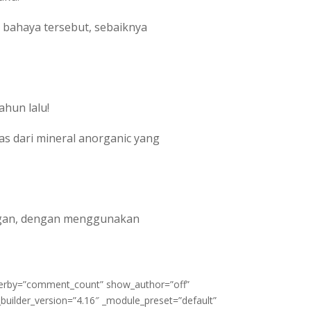
i bahaya tersebut, sebaiknya
ahun lalu!
as dari mineral anorganic yang
ungan, dengan menggunakan
rderby=”comment_count” show_author=”off”
ilder_version=”4.16″ _module_preset=”default”