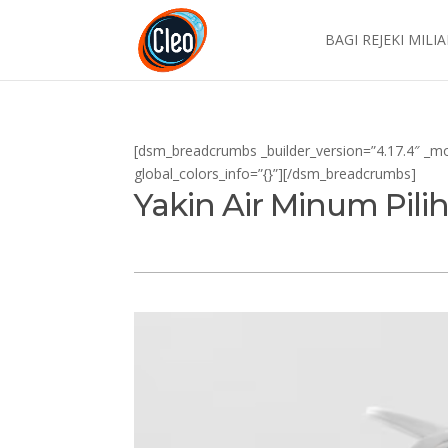
BAGI REJEKI MILI
[dsm_breadcrumbs _builder_version=”4.17.4″ _m
global_colors_info=”{}”][/dsm_breadcrumbs]
Yakin Air Minum Pi