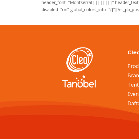
header_font=”Montserrat||||||||” header_text_c
disabled=”on” global_colors_info=”{}”][/et_pb_p
Cle
Prod
Bra
Tent
Even
Daft