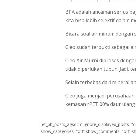
BPA adalah ancaman serius bag
kita bisa lebih selektif dalam
Bicara soal air minum dengan s
Cleo sudah terbukti sebagai ai
Cleo Air Murni diproses denga
tidak diperlukan tubuh. Jadi, t
Selain terbebas dari mineral 
Cleo juga menjadi perusahaa
kemasan rPET 00% daur ulang
[et_pb_posts_agsdcm ignore_displayed_posts=”o
show_categories=”off” show_comments=”off” sh