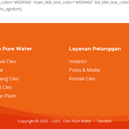
olor=”#E09900″ main_title_text_color=”#E09900″ list_title_text_col
osts_agsdcm]
o Pure Water
Layanan Pelanggan
uk Cleo
Investor
nd
Press & Media
ang Cleo
Kontak Cleo
t Cleo
ar Plant
Copyright © 2023 – CLEO . Cleo Pure Water – Tanobel