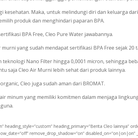
i kesehatan. Maka, untuk melindungi diri dan keluarga dar
 memilih produk dan menghindari paparan BPA.
ertifikasi BPA Free, Cleo Pure Water jawabannya.
r murni yang sudah mendapat sertifikasi BPA Free sejak 20 t
n teknologi Nano Filter hingga 0,0001 micron, sehingga beb
entu saja Cleo Air Murni lebih sehat dari produk lainnya.
anorganic, Cleo juga sudah aman dari BROMAT.
n air minum yang memiliki komitmen dalam menjaga lingk
 guna.
n” heading_style=”custom” heading_primary=”Berita Cleo lainnya” o
ow_date=”off” remove_drop_shadow=”on” disabled_on=”on|on|on” _bu