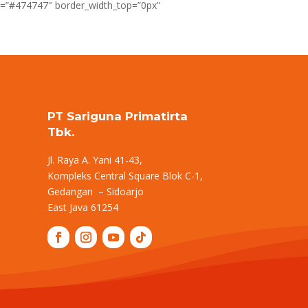
or=”#474747″ border_width_top=”0px”
PT Sariguna Primatirta
Tbk.
Jl. Raya A. Yani 41-43,
Kompleks Central Square Blok C-1,
Gedangan – Sidoarjo
East Java 61254