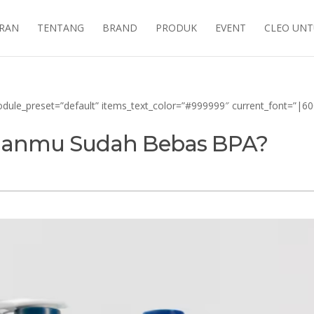
ARAN
TENTANG
BRAND
PRODUK
EVENT
CLEO UNT
odule_preset=”default” items_text_color=”#999999″ current_font=”|6
lihanmu Sudah Bebas BPA?