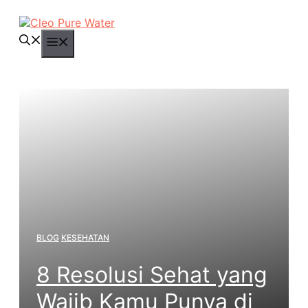
Langsung
ke
isi
Menu
BLOG
KESEHATAN
8 Resolusi Sehat yang
Wajib Kamu Punya di