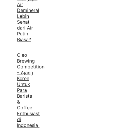
Air
Demineral
Lebih
Sehat
dari Air
Putih
Biasa?
Cleo
Brewing
Competition
– Ajang
Keren
Untuk
Para
Barista
&
Coffee
Enthusiast
di
Indonesia