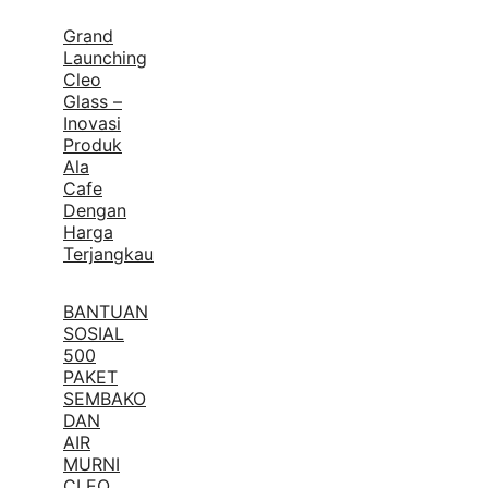
Grand
Launching
Cleo
Glass –
Inovasi
Produk
Ala
Cafe
Dengan
Harga
Terjangkau
BANTUAN
SOSIAL
500
PAKET
SEMBAKO
DAN
AIR
MURNI
CLEO