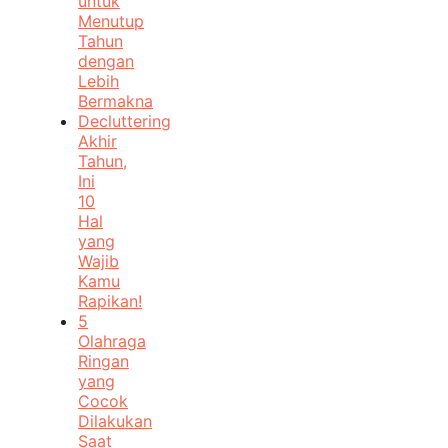
untuk
Menutup
Tahun
dengan
Lebih
Bermakna
Decluttering
Akhir
Tahun,
Ini
10
Hal
yang
Wajib
Kamu
Rapikan!
5
Olahraga
Ringan
yang
Cocok
Dilakukan
Saat