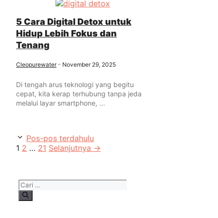
5 Cara Digital Detox untuk
Hidup Lebih Fokus dan
Tenang
Cleopurewater
November 29, 2025
Di tengah arus teknologi yang begitu
cepat, kita kerap terhubung tanpa jeda
melalui layar smartphone, ...
Pos-pos terdahulu
Halaman
Halaman
Halaman
1
2
…
21
Selanjutnya
→
Cari
untuk: