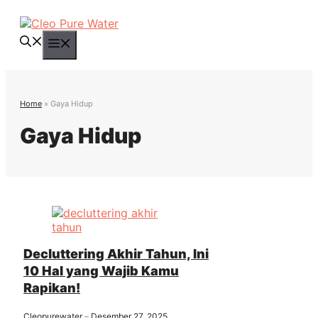
Langsung
ke
isi
Menu
Home
»
Gaya Hidup
Gaya Hidup
Decluttering Akhir Tahun, Ini
10 Hal yang Wajib Kamu
Rapikan!
Cleopurewater
Desember 27, 2025