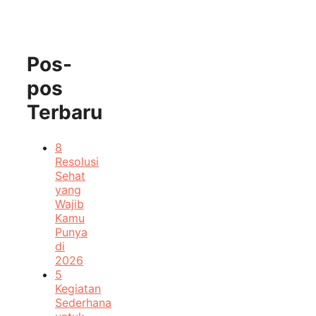
Pos-
pos
Terbaru
8
Resolusi
Sehat
yang
Wajib
Kamu
Punya
di
2026
5
Kegiatan
Sederhana