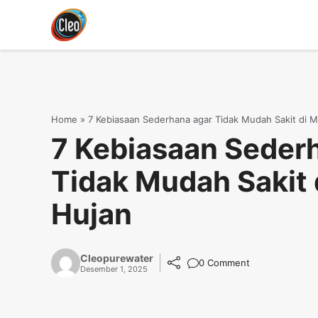
Langsung
ke
isi
Home
»
7 Kebiasaan Sederhana agar Tidak Mudah Sakit di 
7 Kebiasaan Seder
Tidak Mudah Sakit
Hujan
Cleopurewater
0 Comment
Desember 1, 2025