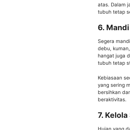
atas. Dalam j
tubuh tetap 
6. Mandi
Segera mandi
debu, kuman, 
hangat juga d
tubuh tetap s
Kebiasaan se
yang sering m
bersihkan dan
beraktivitas.
7. Kelola
Hujan yang d