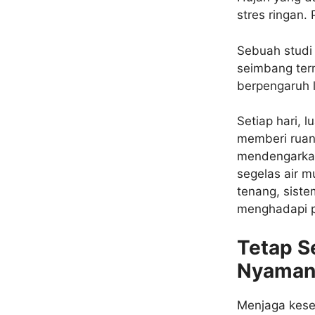
stres ringan.
Sebuah stud
seimbang term
berpengaruh 
Setiap hari, 
memberi ruang
mendengarkan
segelas air m
tenang, siste
menghadapi p
Tetap S
Nyama
Menjaga keseh