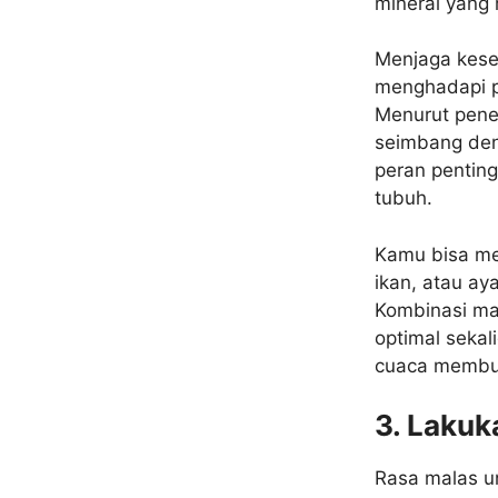
mineral yang
Menjaga kese
menghadapi p
Menurut penel
seimbang den
peran pentin
tubuh.
Kamu bisa men
ikan, atau ay
Kombinasi ma
optimal sekal
cuaca membua
3. Lakuk
Rasa malas un