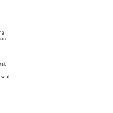
ng
nan
,
al.
 saat