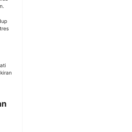
un.
dup
tres
ati
kiran
an