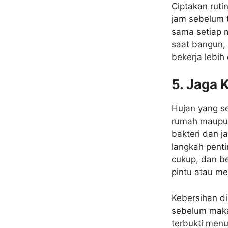
Ciptakan ruti
jam sebelum t
sama setiap 
saat bangun,
bekerja lebih 
5. Jaga 
Hujan yang s
rumah maupun
bakteri dan j
langkah penti
cukup, dan b
pintu atau mej
Kebersihan di
sebelum makan
terbukti menu