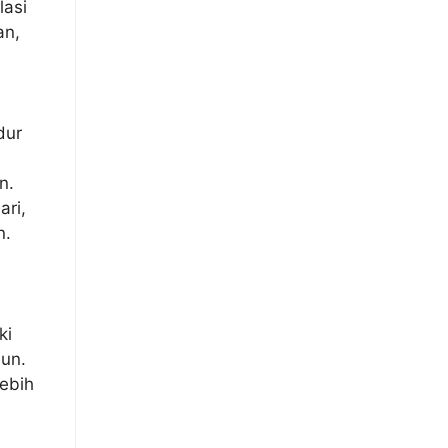
lasi
an,
dur
n.
ari,
n.
ki
mun.
lebih