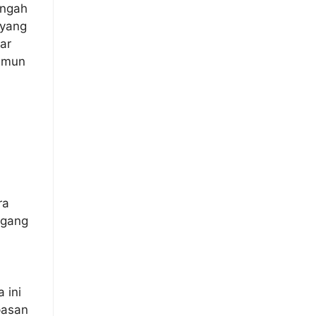
engah
 yang
ar
imun
ra
agang
 ini
pasan