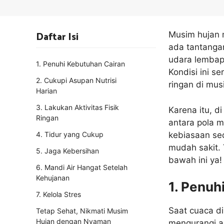
Daftar Isi
Musim hujan
ada tantangan
udara lembap
1. Penuhi Kebutuhan Cairan
Kondisi ini se
2. Cukupi Asupan Nutrisi
ringan di mus
Harian
3. Lakukan Aktivitas Fisik
Karena itu, d
Ringan
antara pola m
kebiasaan sed
4. Tidur yang Cukup
mudah sakit. 
5. Jaga Kebersihan
bawah ini ya!
6. Mandi Air Hangat Setelah
Kehujanan
1. Penuh
7. Kelola Stres
Saat cuaca d
Tetap Sehat, Nikmati Musim
Hujan dengan Nyaman
mengurangi a