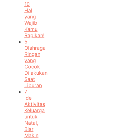
10
Hal
yang
Wajib
Kamu
Rapikan!
5
Olahraga
Ringan
yang
Cocok
Dilakukan
Saat
Liburan
7
Ide
Aktivitas
Keluarga
untuk
Natal,
Biar
Makin