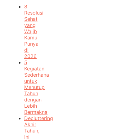
8
Resolusi
Sehat
yang
Wajib
Kamu
Punya
di
2026
5
Kegiatan
Sederhana
untuk
Menutup
Tahun
dengan
Lebih
Bermakna
Decluttering
Akhir
Tahun,
Ini