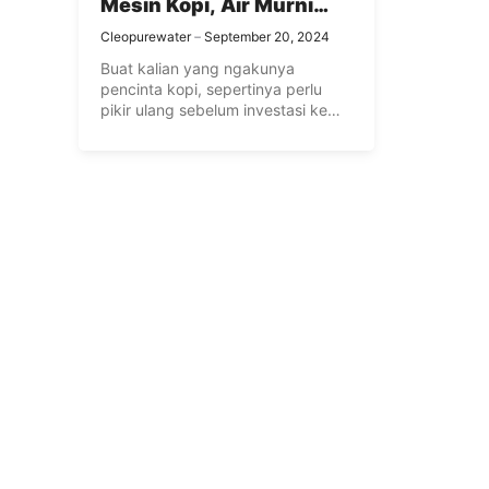
Mesin Kopi, Air Murni
Juga Jadi Investasi
Cleopurewater
September 20, 2024
Terbaik Bagi Pencinta
Buat kalian yang ngakunya
Kopi
pencinta kopi, sepertinya perlu
pikir ulang sebelum investasi ke
mesin kopi, ...