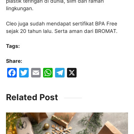
plastik teringan di dunia, slim dan ramah
lingkungan.
Cleo juga sudah mendapat sertifikat BPA Free
sejak 20 tahun lalu. Serta aman dari BROMAT.
Tags:
Share:
F
T
E
W
T
X
a
w
m
h
el
c
itt
ai
at
e
Related Post
e
er
l
s
gr
b
A
a
o
p
m
o
p