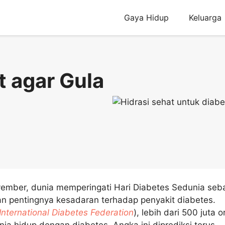
Gaya Hidup
Keluarga
t agar Gula
vember, dunia memperingati Hari Diabetes Sedunia seb
an pentingnya kesadaran terhadap penyakit diabetes.
International Diabetes Federation
), lebih dari 500 juta 
ia hidup dengan diabetes. Angka ini diprediksi terus