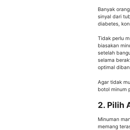
Banyak orang
sinyal dari t
diabetes, kon
Tidak perlu m
biasakan minu
setelah bangu
selama berakt
optimal diban
Agar tidak m
botol minum pr
2. Pili
Minuman mani
memang teras