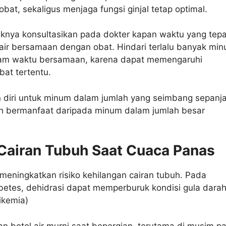
bat, sekaligus menjaga fungsi ginjal tetap optimal.
knya konsultasikan pada dokter kapan waktu yang tepa
air bersamaan dengan obat. Hindari terlalu banyak mi
lam waktu bersamaan, karena dapat memengaruhi
at tertentu.
diri untuk minum dalam jumlah yang seimbang sepanj
bih bermanfaat daripada minum dalam jumlah besar
 Cairan Tubuh Saat Cuaca Panas
eningkatkan risiko kehilangan cairan tubuh. Pada
betes, dehidrasi dapat memperburuk kondisi gula dara
likemia)
an botol air murni saat bepergian, terutama di musim p