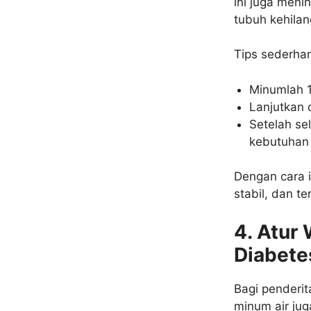
ini juga meni
tubuh kehilan
Tips sederha
Minumlah 1
Lanjutkan 
Setelah se
kebutuhan
Dengan cara i
stabil, dan te
4. Atur
Diabete
Bagi penderit
minum air ju