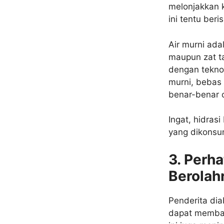
melonjakkan k
ini tentu ber
Air murni ada
maupun zat 
dengan teknol
murni, bebas 
benar-benar 
Ingat, hidrasi
yang dikonsum
3. Perh
Berolah
Penderita dia
dapat membant