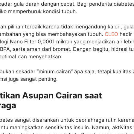
adar gula darah dengan cepat. Bagi penderita diabetes
isiko memperburuk kondisi tubuh.
lah pilihan terbaik karena tidak mengandung kalori, gula
tambahan yang bisa membahayakan tubuh.
CLEO
hadir
ogi Nano Filter 0,0001 mikron yang menjadikan air lebi
BPA, serta aman dari bromat. Dengan begitu, hidrasi t
optimal dan menyehatkan.
 bukan sekadar “minum cairan” apa saja, tetapi kualitas 
si juga sangat penting.
atikan Asupan Cairan saat
raga
betes sangat disarankan untuk beorlahraga rutin karen
u meningkatkan sensitivitas insulin. Namun, aktivitas f