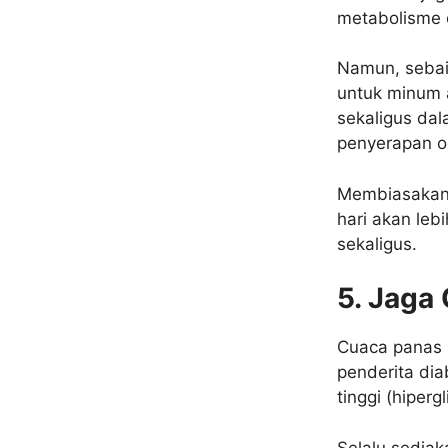
metabolisme o
Namun, sebai
untuk minum 
sekaligus da
penyerapan ob
Membiasakan 
hari akan le
sekaligus.
5. Jaga
Cuaca panas m
penderita dia
tinggi (hiperg
Selalu sediak