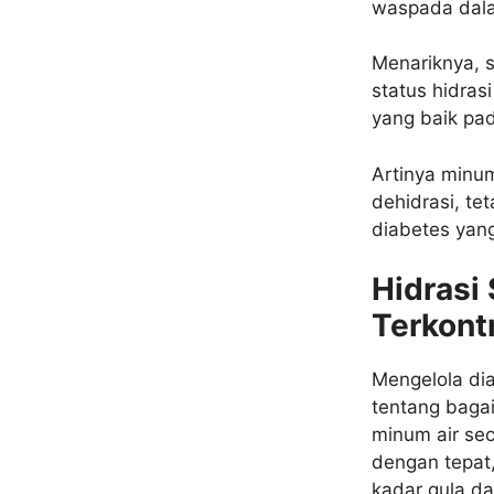
waspada dala
Menariknya, 
status hidrasi
yang baik pad
Artinya minu
dehidrasi, te
diabetes yan
Hidrasi
Terkont
Mengelola dia
tentang bagai
minum air sec
dengan tepat,
kadar gula dar