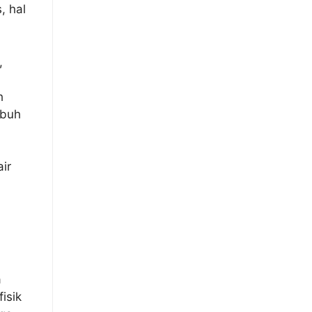
, hal
,
h
ubuh
air
a
isik