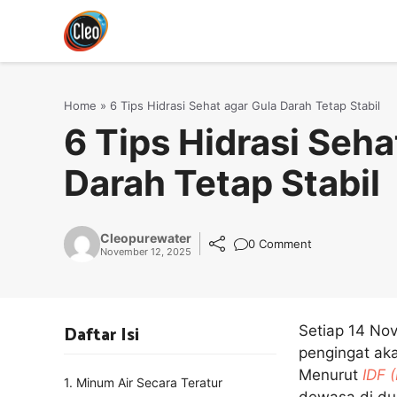
Langsung
ke
isi
Home
»
6 Tips Hidrasi Sehat agar Gula Darah Tetap Stabil
6 Tips Hidrasi Seha
Darah Tetap Stabil
Cleopurewater
0 Comment
November 12, 2025
Daftar Isi
Setiap 14 No
pengingat ak
Menurut
IDF (
1. Minum Air Secara Teratur
dewasa di dun