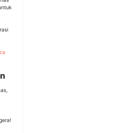
untuk
rasi
aca
an
mas,
gera!