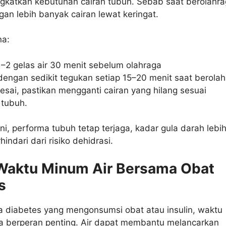
ngkatkan kebutuhan cairan tubuh. Sebab saat berolahra
gan lebih banyak cairan lewat keringat.
na:
–2 gelas air 30 menit sebelum olahraga
dengan sedikit tegukan setiap 15–20 menit saat berola
lesai, pastikan mengganti cairan yang hilang sesuai
 tubuh.
ni, performa tubuh tetap terjaga, kadar gula darah lebi
rhindari dari risiko dehidrasi.
 Waktu Minum Air Bersama Obat
s
a diabetes yang mengonsumsi obat atau insulin, waktu
ga berperan penting. Air dapat membantu melancarkan