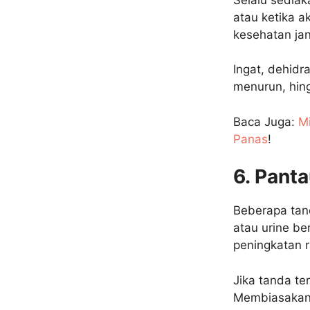
atau ketika a
kesehatan ja
Ingat, dehidr
menurun, hing
Baca Juga:
Mi
Panas
!
6. Pant
Beberapa tand
atau urine be
peningkatan r
Jika tanda te
Membiasakan 