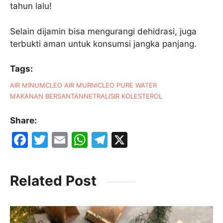
tahun lalu!
Selain dijamin bisa mengurangi dehidrasi, juga
terbukti aman untuk konsumsi jangka panjang.
Tags:
AIR MINUM
CLEO AIR MURNI
CLEO PURE WATER
MAKANAN BERSANTAN
NETRALISIR KOLESTEROL
Share:
F
T
E
W
T
X
a
w
m
h
el
c
itt
ai
at
e
Related Post
e
er
l
s
gr
b
A
a
o
p
m