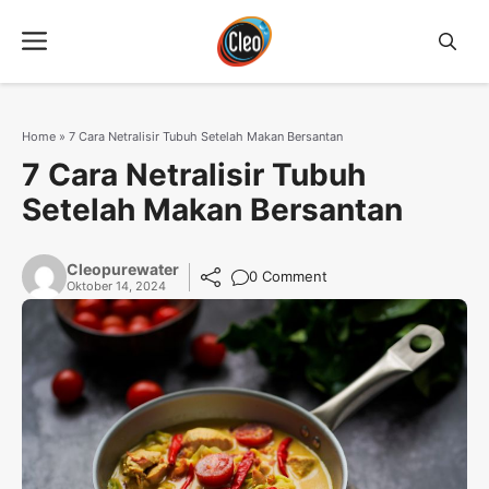
Langsung
Menu
ke
isi
Home
»
7 Cara Netralisir Tubuh Setelah Makan Bersantan
7 Cara Netralisir Tubuh
Setelah Makan Bersantan
Cleopurewater
0 Comment
Oktober 14, 2024