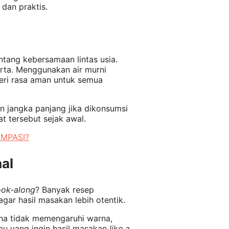
 dan praktis.
tang kebersamaan lintas usia.
serta. Menggunakan air murni
ri rasa aman untuk semua
an jangka panjang jika dikonsumsi
t tersebut sejak awal.
 MPASI?
al
ok-along
? Banyak resep
agar hasil masakan lebih otentik.
ena tidak memengaruhi warna,
u yang ingin hasil masakan
like a