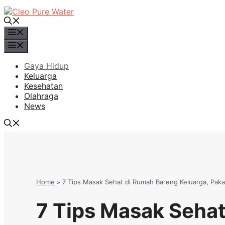
Langsung
ke
isi
Menu
Menu
Gaya Hidup
Keluarga
Kesehatan
Olahraga
News
Home
»
7 Tips Masak Sehat di Rumah Bareng Keluarga, Pakai
7 Tips Masak Seha