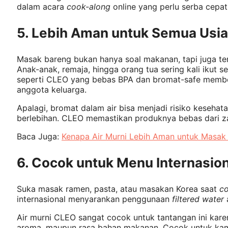
dalam acara
cook-along
online yang perlu serba cepat
5. Lebih Aman untuk Semua Usia
Masak bareng bukan hanya soal makanan, tapi juga ten
Anak-anak, remaja, hingga orang tua sering kali ikut 
seperti CLEO yang bebas BPA dan bromat-safe membe
anggota keluarga.
Apalagi, bromat dalam air bisa menjadi risiko kesehat
berlebihan. CLEO memastikan produknya bebas dari za
Baca Juga:
Kenapa Air Murni Lebih Aman untuk Masak
6. Cocok untuk Menu Internasion
Suka masak ramen, pasta, atau masakan Korea saat
co
internasional menyarankan penggunaan
filtered water
Air murni CLEO sangat cocok untuk tantangan ini kar
aroma, maupun rasa bahan makanan. Cocok untuk kam