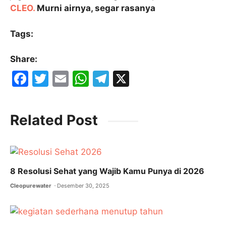
CLEO.
Murni airnya, segar rasanya
Tags:
Share:
F
T
E
W
T
X
a
w
m
h
el
c
itt
ai
at
e
Related Post
e
er
l
s
gr
b
A
a
o
p
m
o
p
8 Resolusi Sehat yang Wajib Kamu Punya di 2026
k
Cleopurewater
Desember 30, 2025