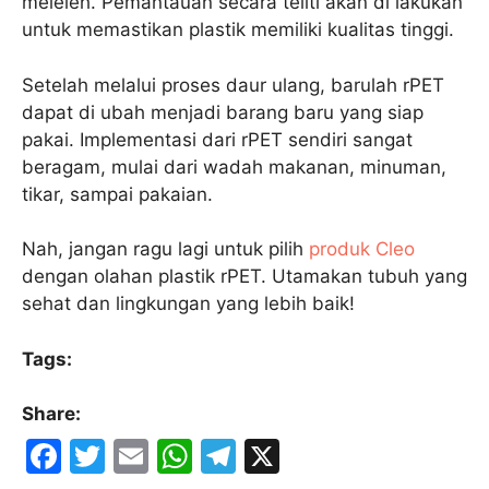
meleleh. Pemantauan secara teliti akan di lakukan
untuk memastikan plastik memiliki kualitas tinggi.
Setelah melalui proses daur ulang, barulah rPET
dapat di ubah menjadi barang baru yang siap
pakai. Implementasi dari rPET sendiri sangat
beragam, mulai dari wadah makanan, minuman,
tikar, sampai pakaian.
Nah, jangan ragu lagi untuk pilih
produk Cleo
dengan olahan plastik rPET. Utamakan tubuh yang
sehat dan lingkungan yang lebih baik!
Tags:
Share:
F
T
E
W
T
X