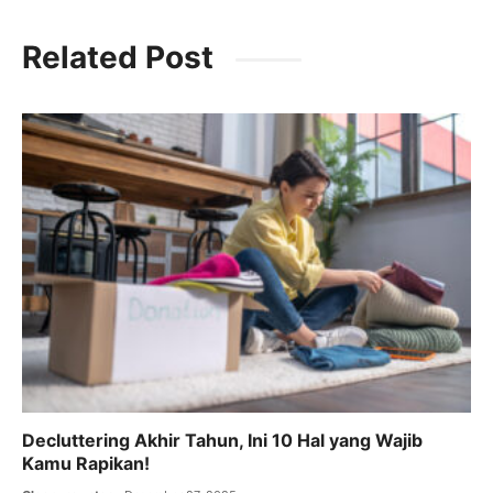
a
w
m
h
el
c
itt
ai
at
e
Related Post
e
er
l
s
gr
b
A
a
o
p
m
o
p
k
Decluttering Akhir Tahun, Ini 10 Hal yang Wajib
Kamu Rapikan!