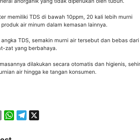
neral anorganik yang tidak diperlukan oleh tubuh.
er memiliki TDS di bawah 10ppm, 20 kali lebih murni
 produk air minum dalam kemasan lainnya.
 angka TDS, semakin murni air tersebut dan bebas dari
t-zat yang berbahaya.
masannya dilakukan secara otomatis dan higienis, seh
rnian air hingga ke tangan konsumen.
E
W
T
X
m
h
el
ai
at
e
ost