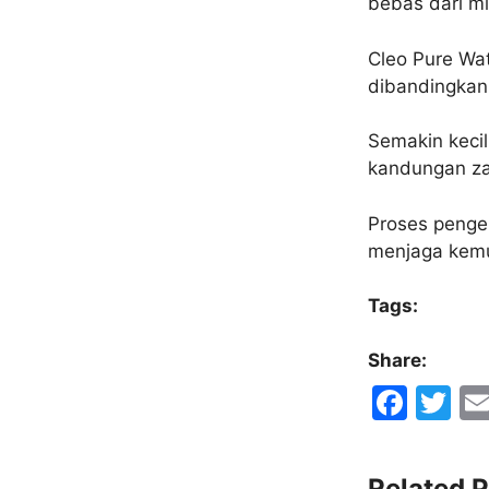
bebas dari mi
Cleo Pure Wat
dibandingkan
Semakin kecil
kandungan za
Proses penge
menjaga kemu
Tags:
Share:
F
T
a
w
c
itt
Related P