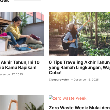
l
s
gr
A
a
p
m
p
Akhir Tahun, Ini 10
6 Tips Traveling Akhir Tahun
jib Kamu Rapikan!
yang Ramah Lingkungan, Waj
Coba!
esember 27, 2025
Cleopurewater
Desember 16, 2025
Zero Waste Week: Mulai de