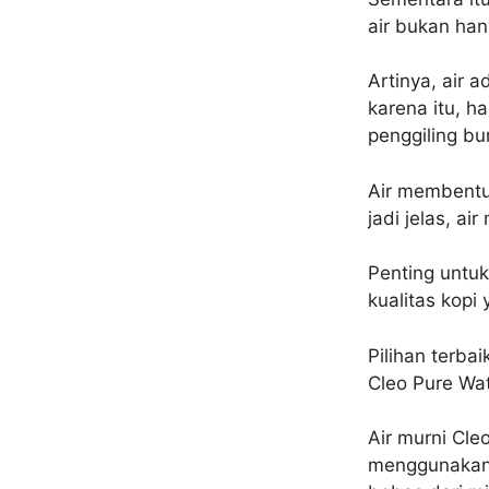
air bukan han
Artinya, air 
karena itu, h
penggiling bu
Air membentuk
jadi jelas, ai
Penting untu
kualitas kopi 
Pilihan terba
Cleo Pure Wat
Air murni Cle
menggunakan t