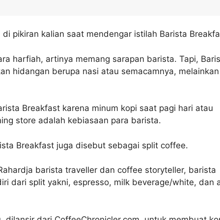
di pikiran kalian saat mendengar istilah Barista Breakfa
ara harfiah, artinya memang sarapan barista. Tapi, Bari
kan hidangan berupa nasi atau semacamnya, melainkan
ista Breakfast karena minum kopi saat pagi hari atau
ng store adalah kebiasaan para barista.
ista Breakfast juga disebut sebagai split coffee.
ahardja barista traveller dan coffee storyteller, barista
iri dari split yakni, espresso, milk beverage/white, dan a
, dilansir dari CoffeeChronicler.com, untuk membuat kop