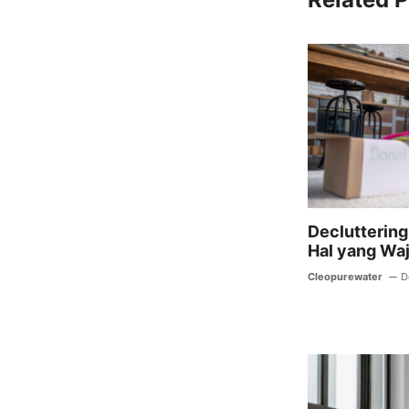
e
er
b
o
o
k
Decluttering 
Hal yang Wa
Cleopurewater
D