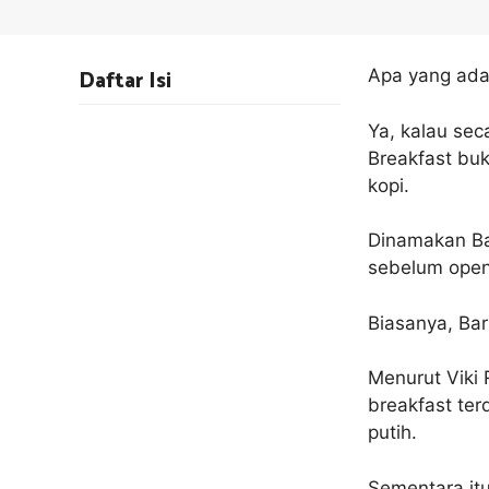
Daftar Isi
Apa yang ada 
Ya, kalau sec
Breakfast bu
kopi.
Dinamakan Bar
sebelum openi
Biasanya, Bar
Menurut Viki R
breakfast terd
putih.
Sementara itu