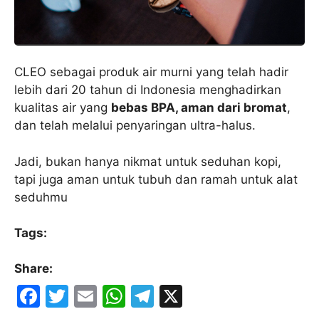
CLEO sebagai produk air murni yang telah hadir
lebih dari 20 tahun di Indonesia menghadirkan
kualitas air yang
bebas BPA, aman dari bromat
,
dan telah melalui penyaringan ultra-halus.
Jadi, bukan hanya nikmat untuk seduhan kopi,
tapi juga aman untuk tubuh dan ramah untuk alat
seduhmu
Tags:
Share:
F
T
E
W
T
X
a
w
m
h
el