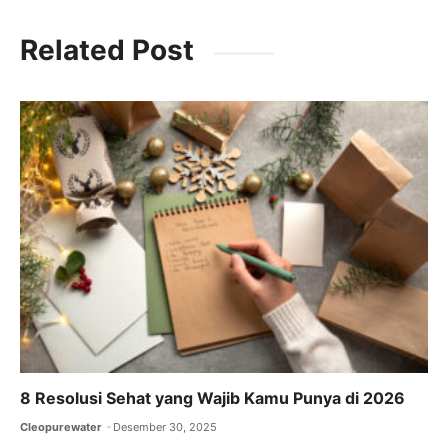
c
itt
ai
at
e
Related Post
e
er
l
s
gr
b
A
a
o
p
m
o
p
k
8 Resolusi Sehat yang Wajib Kamu Punya di 2026
Cleopurewater
Desember 30, 2025