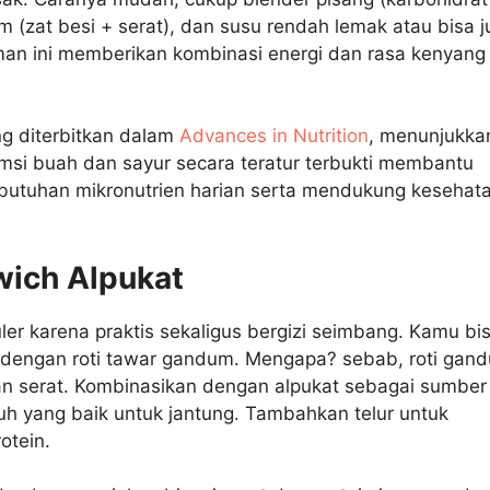
m (zat besi + serat), dan susu rendah lemak atau bisa 
man ini memberikan kombinasi energi dan rasa kenyang 
ng diterbitkan dalam
Advances in Nutrition
, menunjukka
si buah dan sayur secara teratur terbukti membantu
utuhan mikronutrien harian serta mendukung kesehat
wich Alpukat
ler karena praktis sekaligus bergizi seimbang. Kamu bi
engan roti tawar gandum. Mengapa? sebab, roti gan
an serat. Kombinasikan dengan alpukat sebagai sumber
uh yang baik untuk jantung. Tambahkan telur untuk
tein.