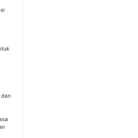
si
ntuk
, dan
rasa
an