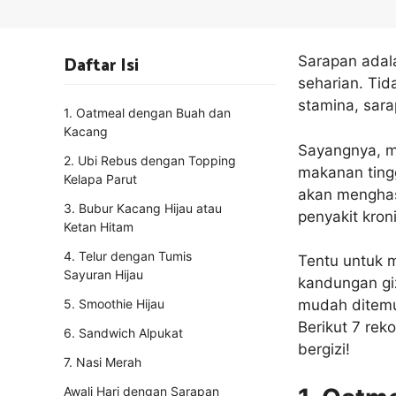
Daftar Isi
Sarapan adala
seharian. Tid
stamina, sar
1. Oatmeal dengan Buah dan
Kacang
Sayangnya, m
2. Ubi Rebus dengan Topping
makanan tingg
Kelapa Parut
akan menghasi
3. Bubur Kacang Hijau atau
penyakit kron
Ketan Hitam
4. Telur dengan Tumis
Tentu untuk 
Sayuran Hijau
kandungan gi
5. Smoothie Hijau
mudah ditemu
Berikut 7 rek
6. Sandwich Alpukat
bergizi!
7. Nasi Merah
Awali Hari dengan Sarapan