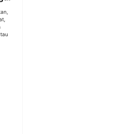
kan,
at,
h
atau