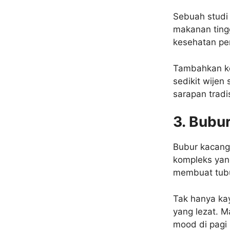
Sebuah studi
makanan tingg
kesehatan pen
Tambahkan kel
sedikit wijen
sarapan tradi
3. Bubu
Bubur kacang 
kompleks yan
membuat tubu
Tak hanya kay
yang lezat. M
mood di pagi 