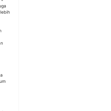
juga
lebih
n
an
sa
dum