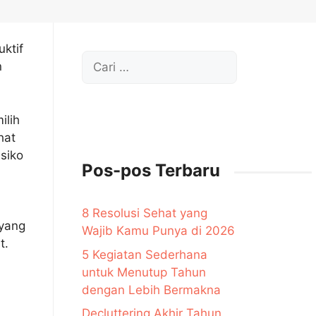
uktif
Cari
n
untuk:
ilih
ehat
isiko
Pos-pos Terbaru
8 Resolusi Sehat yang
 yang
Wajib Kamu Punya di 2026
t.
5 Kegiatan Sederhana
untuk Menutup Tahun
dengan Lebih Bermakna
Decluttering Akhir Tahun,