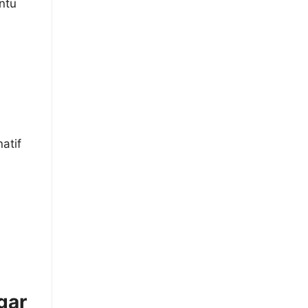
ntu
atif
h
gar