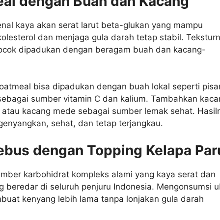
eal dengan Buah dan Kacang
enal kaya akan serat larut beta-glukan yang mampu
lesterol dan menjaga gula darah tetap stabil. Tekstur
ocok dipadukan dengan beragam buah dan kacang-
 oatmeal bisa dipadukan dengan buah lokal seperti pis
sebagai sumber vitamin C dan kalium. Tambahkan kaca
i atau kacang mede sebagai sumber lemak sehat. Hasil
enyangkan, sehat, dan tetap terjangkau.
Rebus dengan Topping Kelapa Par
umber karbohidrat kompleks alami yang kaya serat dan
g beredar di seluruh penjuru Indonesia. Mengonsumsi ub
buat kenyang lebih lama tanpa lonjakan gula darah