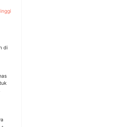
inggi
n di
has
tuk
.
ya
 +