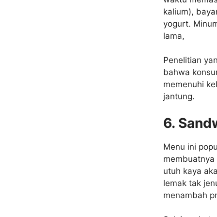
kalium), baya
yogurt. Minu
lama,
Penelitian ya
bahwa konsum
memenuhi keb
jantung.
6. Sand
Menu ini popu
membuatnya d
utuh kaya ak
lemak tak jen
menambah pro