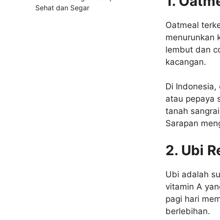
1. Oatm
Sehat dan Segar
Oatmeal terk
menurunkan ko
lembut dan c
kacangan.
Di Indonesia,
atau pepaya 
tanah sangra
Sarapan meng
2. Ubi 
Ubi adalah s
vitamin A yan
pagi hari mem
berlebihan.