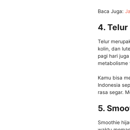
Baca Juga:
J
4. Telu
Telur merupa
kolin, dan lu
pagi hari ju
metabolisme t
Kamu bisa me
Indonesia se
rasa segar. M
5. Smoo
Smoothie hija
waktu memasa