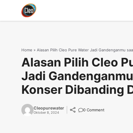
Langsung
ke
isi
Home
»
Alasan Pilih Cleo Pure Water Jadi Gandenganmu saa
Alasan Pilih Cleo P
Jadi Gandenganmu
Konser Dibanding 
Cleopurewater
0 Comment
Oktober 8, 2024