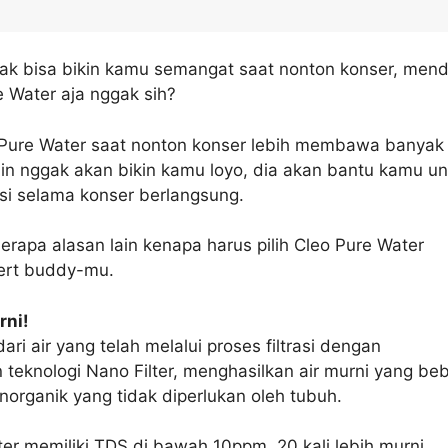
gak bisa bikin kamu semangat saat nonton konser, mend
re Water aja nggak sih?
 Pure Water saat nonton konser lebih membawa banyak
in nggak akan bikin kamu loyo, dia akan bantu kamu un
asi selama konser berlangsung.
erapa alasan lain kenapa harus pilih Cleo Pure Water
ert buddy-mu.
rni!
ari air yang telah melalui proses filtrasi dengan
eknologi Nano Filter, menghasilkan air murni yang be
anorganik yang tidak diperlukan oleh tubuh.
er memiliki TDS di bawah 10ppm, 20 kali lebih murni