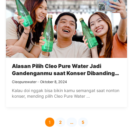
Alasan Pilih Cleo Pure Water Jadi
Gandenganmu saat Konser Dibanding
Doi
Cleopurewater
Oktober 8, 2024
Kalau doi nggak bisa bikin kamu semangat saat nonton
konser, mending pilih Cleo Pure Water ...
1
2
…
5
Halaman
Halaman
Halaman