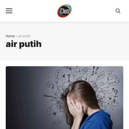
Langsung
Menu
ke
isi
Home
»
air putih
air putih