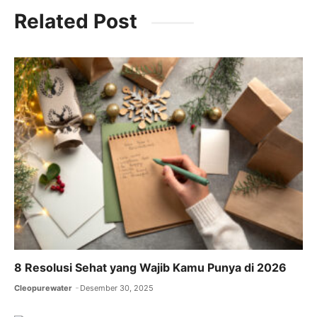
c
itt
ai
at
e
Related Post
e
er
l
s
gr
b
A
a
o
p
m
o
p
k
8 Resolusi Sehat yang Wajib Kamu Punya di 2026
Cleopurewater
Desember 30, 2025