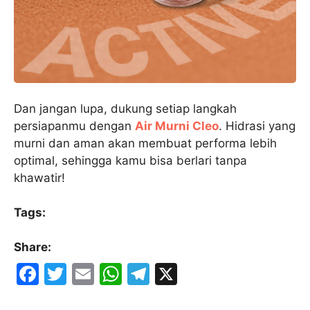
Dan jangan lupa, dukung setiap langkah
persiapanmu dengan
Air Murni Cleo
. Hidrasi yang
murni dan aman akan membuat performa lebih
optimal, sehingga kamu bisa berlari tanpa
khawatir!
Tags:
Share:
F
T
E
W
T
X
a
w
m
h
el