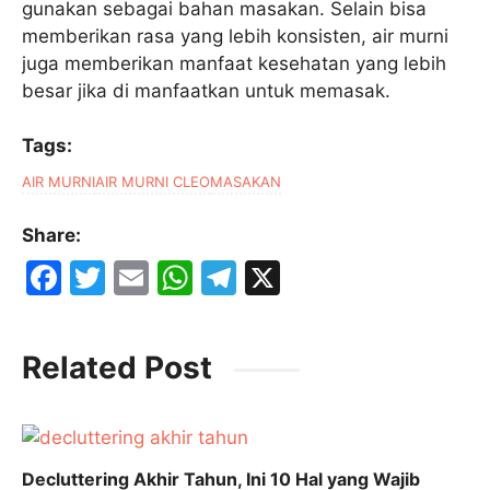
gunakan sebagai bahan masakan. Selain bisa
memberikan rasa yang lebih konsisten, air murni
juga memberikan manfaat kesehatan yang lebih
besar jika di manfaatkan untuk memasak.
Tags:
AIR MURNI
AIR MURNI CLEO
MASAKAN
Share:
F
T
E
W
T
X
a
w
m
h
el
c
itt
ai
at
e
Related Post
e
er
l
s
gr
b
A
a
o
p
m
o
p
Decluttering Akhir Tahun, Ini 10 Hal yang Wajib