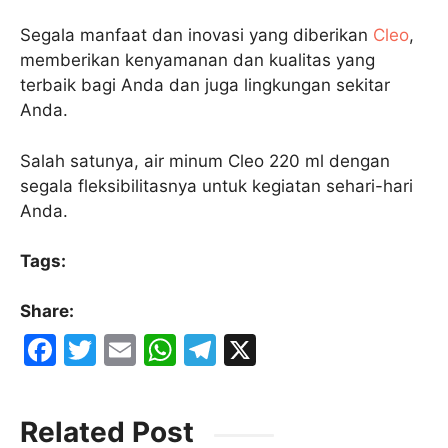
Segala manfaat dan inovasi yang diberikan
Cleo
,
memberikan kenyamanan dan kualitas yang
terbaik bagi Anda dan juga lingkungan sekitar
Anda.
Salah satunya, air minum Cleo 220 ml dengan
segala fleksibilitasnya untuk kegiatan sehari-hari
Anda.
Tags:
Share:
F
T
E
W
T
X
a
w
m
h
el
c
itt
ai
at
e
Related Post
e
er
l
s
gr