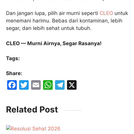
Dan jangan lupa, pilih air murni seperti
CLEO
untuk
menemani harimu. Bebas dari kontaminan, lebih
segar, dan lebih sehat untuk tubuh.
CLEO — Murni Airnya, Segar Rasanya!
Tags:
Share:
F
T
E
W
T
X
a
w
m
h
el
c
itt
ai
at
e
Related Post
e
er
l
s
gr
b
A
a
o
p
m