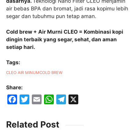
dasarnya.
Teknologi Nano Filter CLEO menjamin
air bebas BPA dan bromat, jadi rasa kopimu lebih
segar dan tubuhmu pun tetap aman.
Cold brew + Air Murni CLEO = Kombinasi kopi
dingin terbaik yang segar, sehat, dan aman
setiap hari.
Tags:
CLEO AIR MINUM
COLD BREW
Share:
F
T
E
W
T
X
a
w
m
h
el
c
itt
ai
at
e
Related Post
e
er
l
s
gr