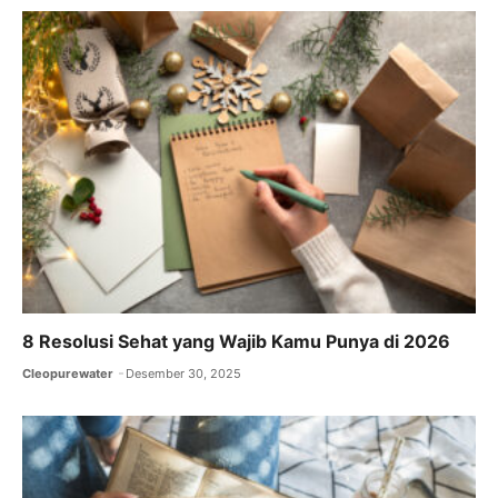
b
A
a
o
p
m
o
p
k
8 Resolusi Sehat yang Wajib Kamu Punya di 2026
Cleopurewater
Desember 30, 2025