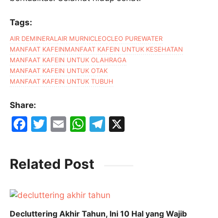
Tags:
AIR DEMINERAL
AIR MURNI
CLEO
CLEO PUREWATER
MANFAAT KAFEIN
MANFAAT KAFEIN UNTUK KESEHATAN
MANFAAT KAFEIN UNTUK OLAHRAGA
MANFAAT KAFEIN UNTUK OTAK
MANFAAT KAFEIN UNTUK TUBUH
Share:
F
T
E
W
T
X
a
w
m
h
el
c
itt
ai
at
e
Related Post
e
er
l
s
gr
b
A
a
o
p
m
o
p
Decluttering Akhir Tahun, Ini 10 Hal yang Wajib