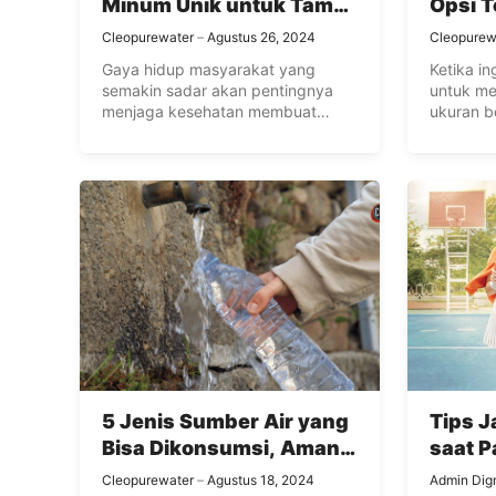
Minum Unik untuk Tampil
Opsi T
Lebih Beda!
Aktivi
Cleopurewater
Agustus 26, 2024
Cleopurew
Meng
Gaya hidup masyarakat yang
Ketika i
semakin sadar akan pentingnya
untuk me
menjaga kesehatan membuat
ukuran b
berbagai faktor dipertimbangkan
diperhati
saat ...
5 Jenis Sumber Air yang
Tips 
Bisa Dikonsumsi, Aman
saat P
untuk Tubuh!
Nggak
Cleopurewater
Agustus 18, 2024
Admin Dig