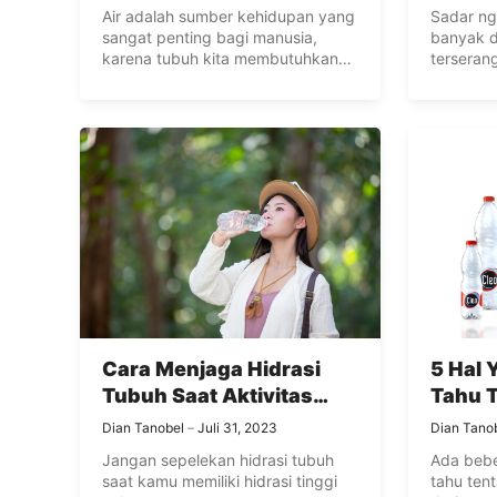
Air adalah sumber kehidupan yang
Sadar ngg
sangat penting bagi manusia,
banyak d
karena tubuh kita membutuhkan
terserang
air untuk ...
dipengaru
Cara Menjaga Hidrasi
5 Hal
Tubuh Saat Aktivitas
Tahu T
Padat!
Cleo, 
Dian Tanobel
Juli 31, 2023
Dian Tano
Jangan sepelekan hidrasi tubuh
Ada bebe
saat kamu memiliki hidrasi tinggi
tahu tent