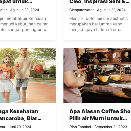
epat untuk
Cleo, Inspirasi Seni &
tas Harian,
Gaya Hidup Sehat!
ater
Agustus 23, 2024
Cleopurewater
Agustus 22, 2024
apa?
ngin membeli air kemasan
Memiliki botol minum aesthetic
menuhi kebutuhan cairan,
merupakan hal lumrah yang
otol sangat penting untuk
menjadi gaya hidup di era
kan. ...
sekarang. Selain ...
Jaga Kesehatan
Apa Alasan Coffee Sho
ancaroba, Biar
Pilih air Murni untuk
 Gampang Sakit!
Kopi? Ini Faktanya!
mar
Juni 29, 2024
Dian Tanobel
September 21, 2023