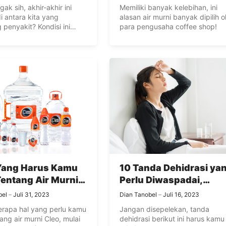
ak sih, akhir-akhir ini
Memiliki banyak kelebihan, ini
i antara kita yang
alasan air murni banyak dipilih o
 penyakit? Kondisi ini
para pengusaha coffee shop!
hi ...
 Yang Harus Kamu
10 Tanda Dehidrasi ya
entang Air Murni
Perlu Diwaspadai,
Apa Saja?
Jangan Remehkan!
bel
Juli 31, 2023
Dian Tanobel
Juli 16, 2023
rapa hal yang perlu kamu
Jangan disepelekan, tanda
ang air murni Cleo, mulai
dehidrasi berikut ini harus kamu