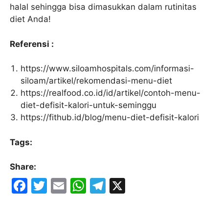
halal sehingga bisa dimasukkan dalam rutinitas
diet Anda!
Referensi :
https://www.siloamhospitals.com/informasi-
siloam/artikel/rekomendasi-menu-diet
https://realfood.co.id/id/artikel/contoh-menu-
diet-defisit-kalori-untuk-seminggu
https://fithub.id/blog/menu-diet-defisit-kalori
Tags:
Share:
F
T
E
W
T
X
a
w
m
h
el
c
itt
ai
at
e