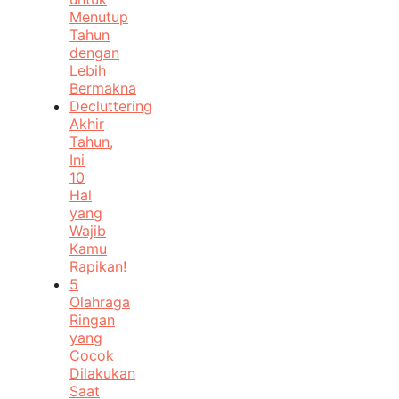
Menutup
Tahun
dengan
Lebih
Bermakna
Decluttering
Akhir
Tahun,
Ini
10
Hal
yang
Wajib
Kamu
Rapikan!
5
Olahraga
Ringan
yang
Cocok
Dilakukan
Saat