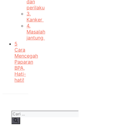
dan
perilaku
3.
Kanker
4.
Masalah
jantung
5
Cara
Mencegah
Paparan
BPA,
Hati-
hati!
Cari
untuk: