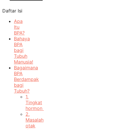
Daftar Isi
Apa
Itu
BPA?
Bahaya
BPA
bagi
Tubuh
Manusia!
Bagaimana
BPA
Berdampak
bagi
Tubuh?
1.
Tingkat
hormon
2.
Masalah
otak