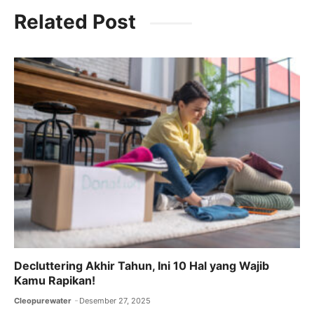
c
itt
ai
at
e
Related Post
e
er
l
s
gr
b
A
a
o
p
m
o
p
k
Decluttering Akhir Tahun, Ini 10 Hal yang Wajib
Kamu Rapikan!
Cleopurewater
Desember 27, 2025