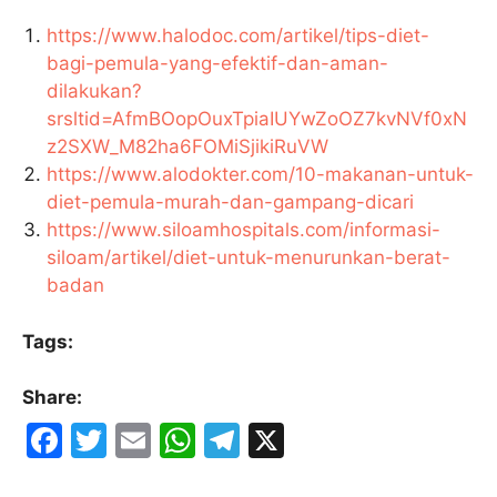
https://www.halodoc.com/artikel/tips-diet-
bagi-pemula-yang-efektif-dan-aman-
dilakukan?
srsltid=AfmBOopOuxTpiaIUYwZoOZ7kvNVf0xN
z2SXW_M82ha6FOMiSjikiRuVW
http
s://www.alodokter.com/10-makanan-untuk-
diet-pemula-murah-dan-gampang-dicari
https://www.siloamhospitals.com/informasi-
siloam/artikel/diet-untuk-menurunkan-berat-
badan
Tags:
Share:
F
T
E
W
T
X
a
w
m
h
el