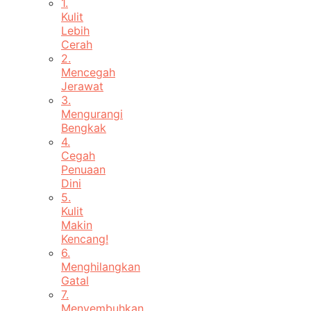
1.
Kulit
Lebih
Cerah
2.
Mencegah
Jerawat
3.
Mengurangi
Bengkak
4.
Cegah
Penuaan
Dini
5.
Kulit
Makin
Kencang!
6.
Menghilangkan
Gatal
7.
Menyembuhkan