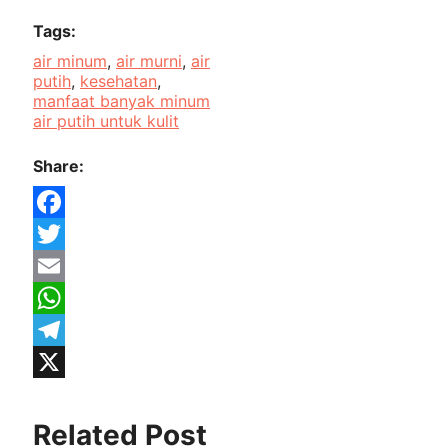
Tags:
air minum
, 
air murni
, 
air
putih
, 
kesehatan
, 
manfaat banyak minum
air putih untuk kulit
Share:
Facebook
Twitter
Email
WhatsApp
Telegram
X
Related Post