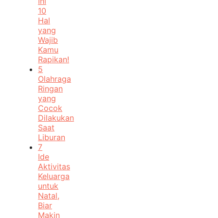
Ini
10
Hal
yang
Wajib
Kamu
Rapikan!
5
Olahraga
Ringan
yang
Cocok
Dilakukan
Saat
Liburan
7
Ide
Aktivitas
Keluarga
untuk
Natal,
Biar
Makin