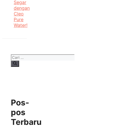
Segar
dengan
Cleo
Pure
Water!
Cari
untuk:
Pos-
pos
Terbaru