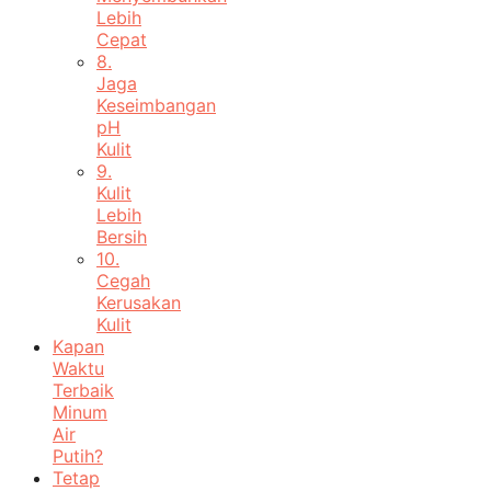
Lebih
Cepat
8.
Jaga
Keseimbangan
pH
Kulit
9.
Kulit
Lebih
Bersih
10.
Cegah
Kerusakan
Kulit
Kapan
Waktu
Terbaik
Minum
Air
Putih?
Tetap