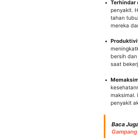
Terhindar 
penyakit. 
tahan tubu
mereka dar
Produktiv
meningkatk
bersih dan
saat beker
Memaksim
kesehatann
maksimal. 
penyakit a
Baca Juga
Gampang 