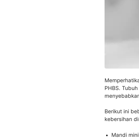
Memperhatika
PHBS. Tubuh y
menyebabkan 
Berikut ini b
kebersihan dir
Mandi mini