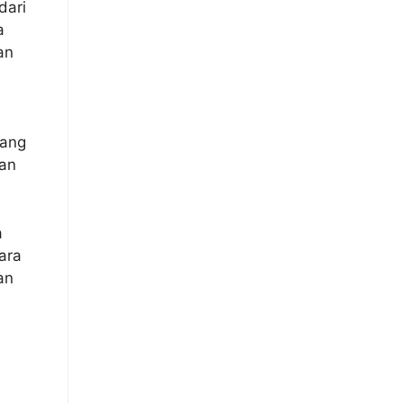
dari
a
an
yang
man
a
ara
an