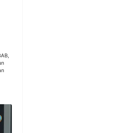
BAB,
un
an