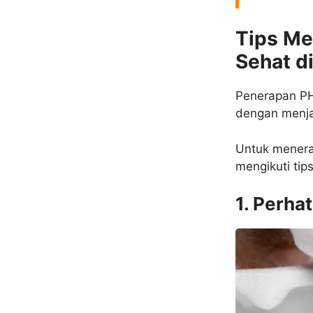
Tips M
Sehat
d
Penerapan PH
dengan menjag
Untuk menera
mengikuti tip
1. Perha