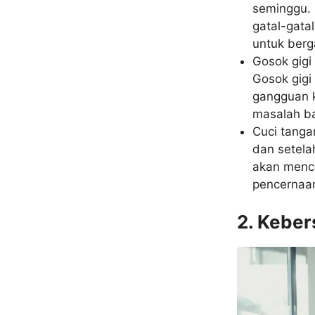
seminggu.
gatal-gatal
untuk berg
Gosok gigi
Gosok gigi
gangguan k
masalah ba
Cuci tanga
dan setel
akan menc
pencernaan
2. Kebe