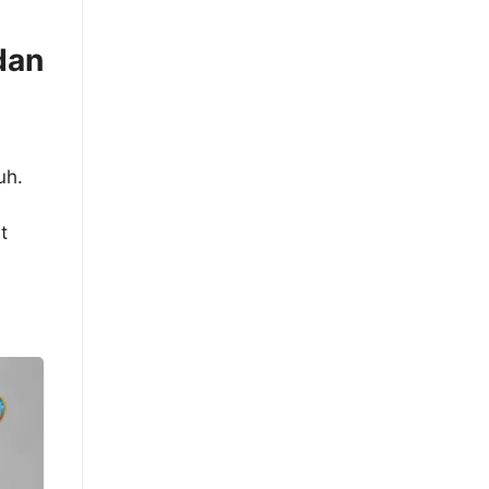
dan
uh.
t