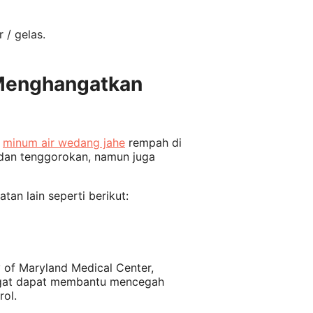
 / gelas.
Menghangatkan
a
minum air wedang jahe
rempah di
t dan tenggorokan, namun juga
tan lain seperti berikut:
y of Maryland Medical Center,
ngat dapat membantu mencegah
rol.