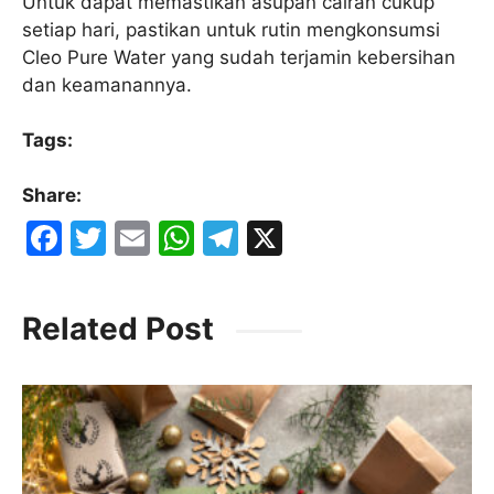
Untuk dapat memastikan asupan cairan cukup
setiap hari, pastikan untuk rutin mengkonsumsi
Cleo Pure Water yang sudah terjamin kebersihan
dan keamanannya.
Tags:
Share:
F
T
E
W
T
X
a
w
m
h
el
c
itt
ai
at
e
Related Post
e
er
l
s
gr
b
A
a
o
p
m
o
p
k