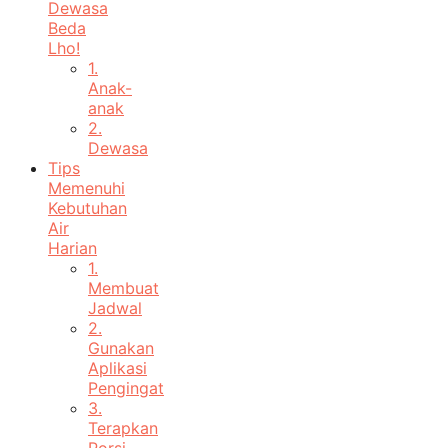
Dewasa
Beda
Lho!
1.
Anak-
anak
2.
Dewasa
Tips
Memenuhi
Kebutuhan
Air
Harian
1.
Membuat
Jadwal
2.
Gunakan
Aplikasi
Pengingat
3.
Terapkan