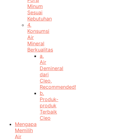
Porsi
Minum
Sesuai
Kebutuhan
4.
Konsumsi
Air
Mineral
Berkualitas
a.
Air
Demineral
dari
Cleo,
Recommended!
b.
Produk-
produk
Terbaik
Cleo
Mengapa
Memilih
Air