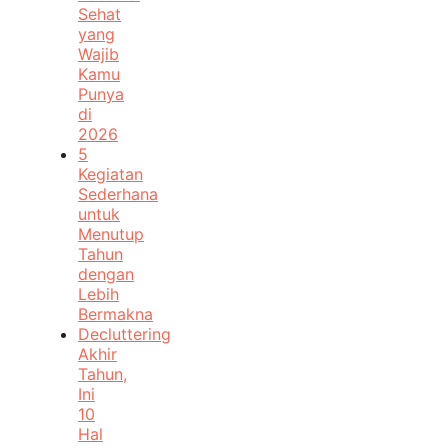
Sehat
yang
Wajib
Kamu
Punya
di
2026
5
Kegiatan
Sederhana
untuk
Menutup
Tahun
dengan
Lebih
Bermakna
Decluttering
Akhir
Tahun,
Ini
10
Hal