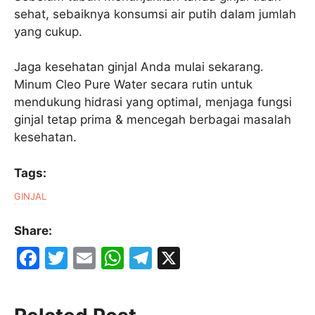
sehat, sebaiknya konsumsi air putih dalam jumlah
yang cukup.
Jaga kesehatan ginjal Anda mulai sekarang.
Minum Cleo Pure Water secara rutin untuk
mendukung hidrasi yang optimal, menjaga fungsi
ginjal tetap prima & mencegah berbagai masalah
kesehatan.
Tags:
GINJAL
Share:
F
T
E
W
T
X
a
w
m
h
el
c
itt
ai
at
e