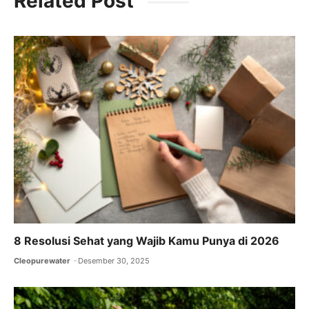
Related Post
e
er
l
s
gr
b
A
a
o
p
m
o
p
k
8 Resolusi Sehat yang Wajib Kamu Punya di 2026
Cleopurewater
Desember 30, 2025