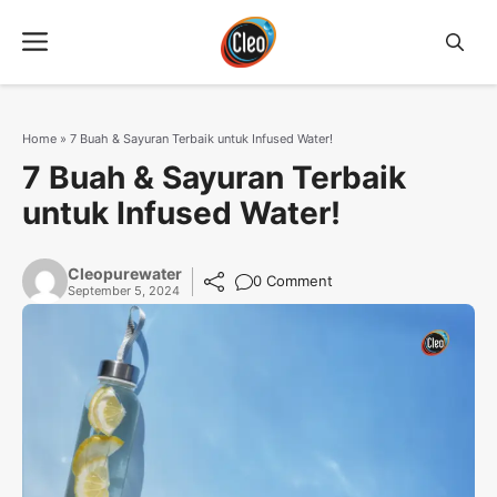
Langsung
Menu
ke
isi
Home
»
7 Buah & Sayuran Terbaik untuk Infused Water!
7 Buah & Sayuran Terbaik
untuk Infused Water!
Cleopurewater
0 Comment
September 5, 2024