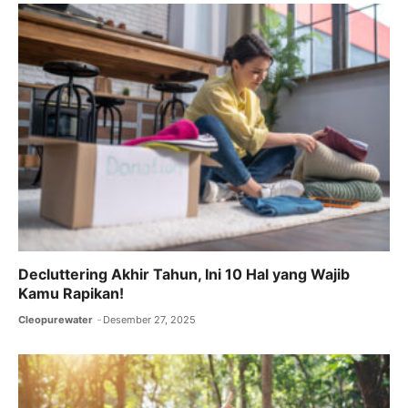
o
p
m
o
p
k
Decluttering Akhir Tahun, Ini 10 Hal yang Wajib
Kamu Rapikan!
Cleopurewater
Desember 27, 2025