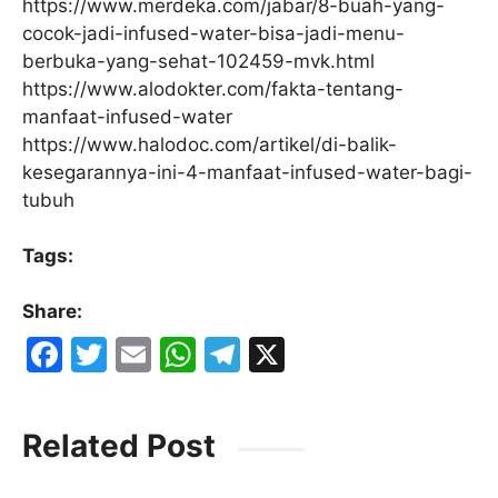
https://www.merdeka.com/jabar/8-buah-yang-
cocok-jadi-infused-water-bisa-jadi-menu-
berbuka-yang-sehat-102459-mvk.html
https://www.alodokter.com/fakta-tentang-
manfaat-infused-water
https://www.halodoc.com/artikel/di-balik-
kesegarannya-ini-4-manfaat-infused-water-bagi-
tubuh
Tags:
Share:
F
T
E
W
T
X
a
w
m
h
el
c
itt
ai
at
e
Related Post
e
er
l
s
gr
b
A
a